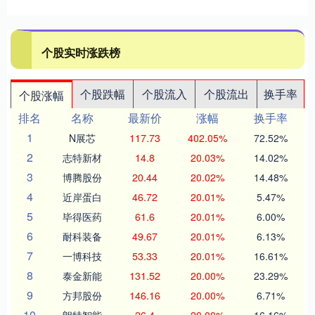
个股实时涨跌榜
个股跌幅
个股流入
个股流出
换手率
个股涨幅
排名
名称
最新价
涨幅
换手率
1
N展芯
117.73
402.05%
72.52%
2
志特新材
14.8
20.03%
14.02%
3
博腾股份
20.44
20.02%
14.48%
4
近岸蛋白
46.72
20.01%
5.47%
5
毕得医药
61.6
20.01%
6.00%
6
耐科装备
49.67
20.01%
6.13%
7
一博科技
53.33
20.01%
16.61%
8
泰金新能
131.52
20.00%
23.29%
9
方邦股份
146.16
20.00%
6.71%
10
朗特智能
26.4
20.00%
16.16%