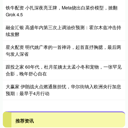
铁牛配资 小扎深夜亮王牌，Meta烧出白菜价模型，掀翻
Grok 4.5
融金汇银 高盛年内第三次上调油价预测：霍尔木兹冲击持
续发酵
星火配资 明代姚广孝的一首禅诗，起首直抒胸臆，最后两
句发人深省
跟投之家 60年代，杜月笙姨太太孟小冬和宠物，一张罕见
合影，晚年舒心自在
大赢家 伊朗战火点燃通胀担忧，华尔街纳入欧洲央行加息
预期：最早于4月行动
推荐资讯