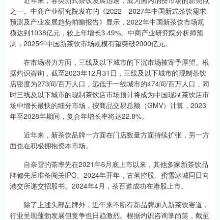
近年来，各类新式茶饮发展迅速，成为国内消费市场的新亮点
之一。中商产业研究院发布的《2022—2027年中国新式茶饮需求
预测及产业发展趋势前瞻报告》显示，2022年中国新茶饮市场规
模达到1038亿元，较上年增长3.49%。中商产业研究院分析师预
测，2025年中国新茶饮市场规模有望突破2000亿元。
在市场潜力方面，三线及以下城市的下沉市场被寄予厚望。根
据灼识咨询，截至2023年12月31日，三线及以下城市的现制茶饮
店密度为273间/百万人口，远低于一线城市的474间/百万人口，同
时三线及以下城市的现制茶饮店市场预计将成为中国现制茶饮店市
场中增长最快的细分市场，按商品交易总额（GMV）计算，2023
年至2028年期间，复合年增长率将达22.8%。
近年来，新茶饮品牌一方面在门店数量方面持续扩张，另一方
面也在积极拥抱资本市场。
自奈雪的茶率先在2021年6月底上市以来，其他多家新茶饮品
牌都先后准备闯关IPO。2024年开年，古茗控股、蜜雪冰城同日向
港交所递交招股书。2024年4月，茶百道成功在港股上市。
除了上述头部品牌外，近年来不断有新品牌加入新茶饮赛道，
行业呈现蓬勃发展但竞争也日趋激烈。根据灼识咨询掌尚策，截至