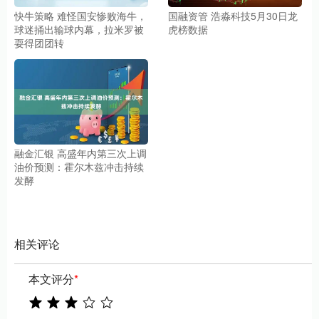
快牛策略 难怪国安惨败海牛，
国融资管 浩淼科技5月30日龙
球迷捅出输球内幕，拉米罗被
虎榜数据
耍得团团转
融金汇银 高盛年内第三次上调
油价预测：霍尔木兹冲击持续
发酵
相关评论
本文评分
*