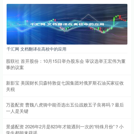
千汇网 文档翻译在高校中的应用
股联社 首开股份：10月15日举办股东会 审议选举王宏伟为董
事的议案
新影宝 美国财长贝森特敦促七国集团对俄罗斯石油买家征收
关税
万盈配资 曹魏八虎骑中能否选出五位战败五子良将吗？最后
一人是关键
景盛配资 2026年2月是823年才能遇到一次的“特殊月份”？小
学生都能来辟谣