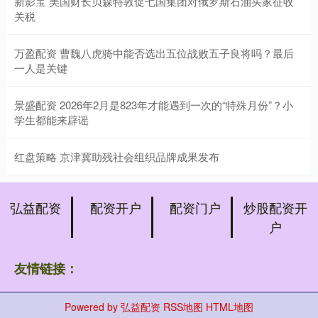
新影宝 美国财长贝森特敦促七国集团对俄罗斯石油买家征收
关税
万盈配资 曹魏八虎骑中能否选出五位战败五子良将吗？最后
一人是关键
景盛配资 2026年2月是823年才能遇到一次的“特殊月份”？小
学生都能来辟谣
红盘策略 京津冀助残社会组织品牌成果发布
弘益配资
配资开户
配资门户
炒股配资开
户
友情链接：
Powered by
弘益配资
RSS地图
HTML地图