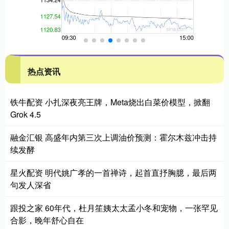
热点资讯
铁牛配资 小扎深夜亮王牌，Meta烧出白菜价模型，掀翻
Grok 4.5
融金汇银 高盛年内第三次上调油价预测：霍尔木兹冲击持
续发酵
星火配资 明代姚广孝的一首禅诗，起首直抒胸臆，最后两
句发人深省
跟投之家 60年代，杜月笙姨太太孟小冬和宠物，一张罕见
合影，晚年舒心自在