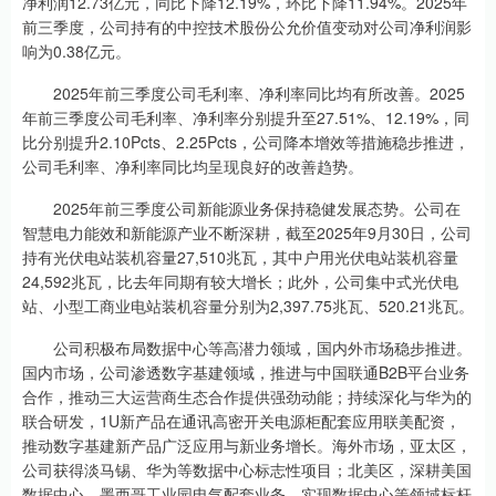
净利润12.73亿元，同比下降12.19%，环比下降11.94%。2025年
前三季度，公司持有的中控技术股份公允价值变动对公司净利润影
响为0.38亿元。
2025年前三季度公司毛利率、净利率同比均有所改善。2025
年前三季度公司毛利率、净利率分别提升至27.51%、12.19%，同
比分别提升2.10Pcts、2.25Pcts，公司降本增效等措施稳步推进，
公司毛利率、净利率同比均呈现良好的改善趋势。
2025年前三季度公司新能源业务保持稳健发展态势。公司在
智慧电力能效和新能源产业不断深耕，截至2025年9月30日，公司
持有光伏电站装机容量27,510兆瓦，其中户用光伏电站装机容量
24,592兆瓦，比去年同期有较大增长；此外，公司集中式光伏电
站、小型工商业电站装机容量分别为2,397.75兆瓦、520.21兆瓦。
公司积极布局数据中心等高潜力领域，国内外市场稳步推进。
国内市场，公司渗透数字基建领域，推进与中国联通B2B平台业务
合作，推动三大运营商生态合作提供强劲动能；持续深化与华为的
联合研发，1U新产品在通讯高密开关电源柜配套应用联美配资，
推动数字基建新产品广泛应用与新业务增长。海外市场，亚太区，
公司获得淡马锡、华为等数据中心标志性项目；北美区，深耕美国
数据中心、墨西哥工业园电气配套业务，实现数据中心等领域标杆