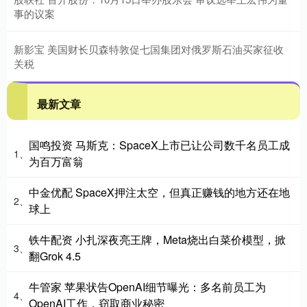
事的议案
新影宝 美国财长贝森特敦促七国集团对俄罗斯石油买家征收
关税
最新文章
国鸣投资 马斯克：SpaceX上市已让公司数千名员工成
1、
为百万富翁
中金优配 SpaceX押注太空，但真正赚钱的地方还在地
2、
球上
铁牛配资 小扎深夜亮王牌，Meta烧出白菜价模型，掀
3、
翻Grok 4.5
牛管家 苹果状告OpenAI细节曝光：多名前员工为
4、
OpenAI工作，窃取商业秘密