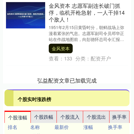
金风资本 志愿军副连长破门抓
俘，临机开枪急射，一人干掉14
个敌人！
1951年2月15日黄昏时分，朝鲜战场上弥
漫着紧张的气息。志愿军副司令员邓华正
站在作战地图前，向彭德怀总司令汇报作
战计划，建议在次日夜间对砥平里发起总
金风资本
攻，一举拿....
查看：
133
分类：
配资开户
弘益配资文章已加载完成
个股实时涨跌榜
个股跌幅
个股流入
个股流出
换手率
个股涨幅
排名
名称
最新价
涨幅
换手率