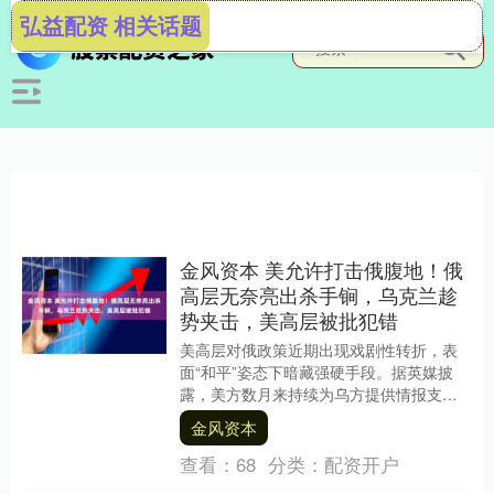
弘益配资 相关话题
金风资本 美允许打击俄腹地！俄
高层无奈亮出杀手锏，乌克兰趁
势夹击，美高层被批犯错
美高层对俄政策近期出现戏剧性转折，表
面“和平”姿态下暗藏强硬手段。据英媒披
露，美方数月来持续为乌方提供情报支
持，协助其精准打击俄能源设施，甚至提
金风资本
及“打击莫斯科”....
查看：
68
分类：
配资开户