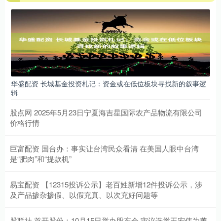
华盛配资 长城基金投资札记：资金或在低位板块寻找新的叙事逻
辑
股点网 2025年5月23日宁夏海吉星国际农产品物流有限公司
价格行情
巨富配资 国台办：事实让台湾民众看清 在美国人眼中台湾
是“肥肉”和“提款机”
易宝配资 【12315投诉公示】老百姓新增12件投诉公示，涉
及产品掺杂掺假、以假充真、以次充好问题等
股联社 首开股份：10月15日举办股东会 审议选举王宏伟为董