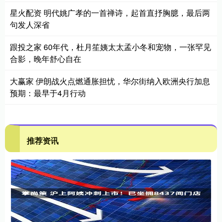
星火配资 明代姚广孝的一首禅诗，起首直抒胸臆，最后两
句发人深省
跟投之家 60年代，杜月笙姨太太孟小冬和宠物，一张罕见
合影，晚年舒心自在
大赢家 伊朗战火点燃通胀担忧，华尔街纳入欧洲央行加息
预期：最早于4月行动
推荐资讯