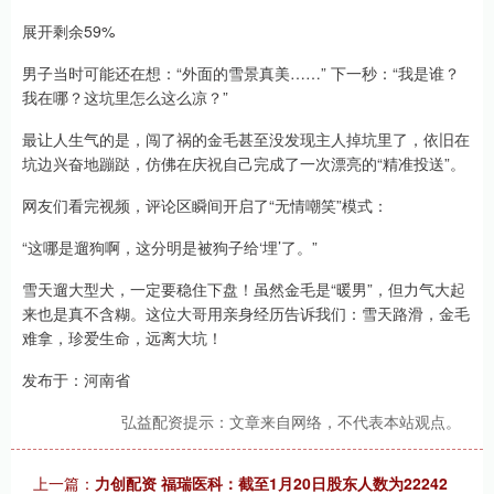
展开剩余59%
男子当时可能还在想：“外面的雪景真美……” 下一秒：“我是谁？
我在哪？这坑里怎么这么凉？”
最让人生气的是，闯了祸的金毛甚至没发现主人掉坑里了，依旧在
坑边兴奋地蹦跶，仿佛在庆祝自己完成了一次漂亮的“精准投送”。
网友们看完视频，评论区瞬间开启了“无情嘲笑”模式：
“这哪是遛狗啊，这分明是被狗子给‘埋’了。”
雪天遛大型犬，一定要稳住下盘！虽然金毛是“暖男”，但力气大起
来也是真不含糊。这位大哥用亲身经历告诉我们：雪天路滑，金毛
难拿，珍爱生命，远离大坑！
发布于：河南省
弘益配资提示：文章来自网络，不代表本站观点。
上一篇：
力创配资 福瑞医科：截至1月20日股东人数为22242