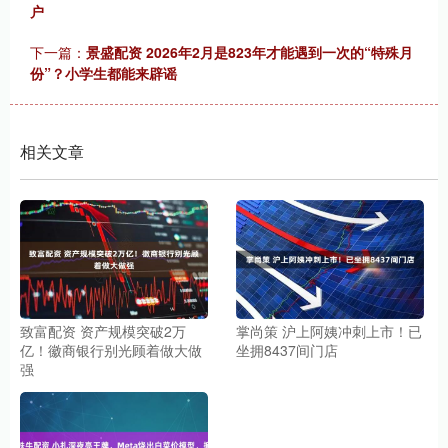
户
下一篇：
景盛配资 2026年2月是823年才能遇到一次的“特殊月
份”？小学生都能来辟谣
相关文章
致富配资 资产规模突破2万
掌尚策 沪上阿姨冲刺上市！已
亿！徽商银行别光顾着做大做
坐拥8437间门店
强