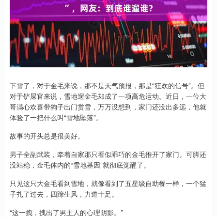
下雪了，对于金毛来说，那不是天气预报，那是“狂欢的信号”。但
对于铲屎官来说，雪地遛金毛却成了一项高危运动。近日，一位大
哥满心欢喜带狗子出门赏雪，万万没想到，家门还没出多远，他就
体验了一把什么叫“雪地坠落”。
故事的开头总是很美好。
男子全副武装，牵着自家那只看似乖巧的金毛推开了家门。可脚还
没站稳，金毛体内的“雪地基因”就彻底觉醒了。
只见这只大金毛看到雪地，就像看到了五星级自助餐一样，一个猛
子扎了过去，四蹄生风，力道十足。
“这一拽，拽出了男主人的心理阴影。”