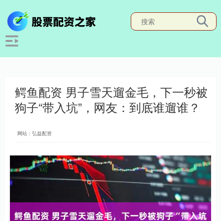
鳄鱼配资 男子雪天遛金毛，下一秒被
狗子“带入坑”，网友：到底谁遛谁？
网站：弘益配资