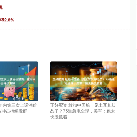
机
52.8%
盛年内第三次上调油价
正好配资 敢扣中国船，见土耳其却
兹冲击持续发酵
怂了？75道急电全球，美军：跑太
快没抓着