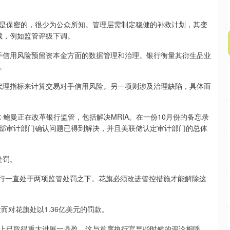
些是保密的，很少为公众所知。管理层需制定稳健的补救计划，其变
裁，例如监管评级下调。
对手信用风险预留资本金方面的数据管理和治理。银行衡量其衍生品业
。
用代理指标来计算交易对手信用风险。另一项则涉及治理缺陷，具体而
·鲍曼正在改革银行监管，包括解决MRIA。在一份10月份的备忘录
部审计部门确认问题已得到解决，并且美联储认定审计部门的总体
处罚。
该行一直处于两项监管处罚之下。花旗必须改进管控措施才能解除这
而对花旗处以1.36亿美元的罚款。
上已取得重大进展一鼎盈，这与首席执行官早些时候的评论相呼