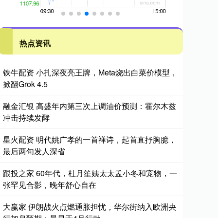
热点资讯
铁牛配资 小扎深夜亮王牌，Meta烧出白菜价模型，
掀翻Grok 4.5
融金汇银 高盛年内第三次上调油价预测：霍尔木兹
冲击持续发酵
星火配资 明代姚广孝的一首禅诗，起首直抒胸臆，
最后两句发人深省
跟投之家 60年代，杜月笙姨太太孟小冬和宠物，一
张罕见合影，晚年舒心自在
大赢家 伊朗战火点燃通胀担忧，华尔街纳入欧洲央