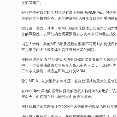
次监管谴责。
银行在任何特定时间都可能有多个未解决的MRIAs，但这
更需经监管机构审查。未能解决MRIA可能导致更严重的制
据报道一鼎盈，其中一项MRIA要求花旗改进其在为交易
务的风险性，以帮助确定需要预留多少资本来抵御潜在损失
消息人士称，其他MRIA涉及花旗在数据不可用时如何使
言是银行内各法律实体中责任归属不清的问题。
美国总统唐纳德·特朗普提名的美联储监管事务负责人米歇尔
中，一位美联储高级监管负责人指示审查人员，一旦银行内
工作令人满意，就应立即终止相关MRIA。
除了MRIA，花旗银行多年来还一直在处理其他重大的监管
在2020年错误地向露华浓贷款的债权人转账9亿美元后，
些命令，而初期在展示进展方面曾遇到困难。
美联储和货币监理署还在2024年因未能改进数据治理和质量
该行首席财务官上周表示，花旗在解决这些问题的转型工作