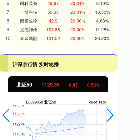
6
耐科装备
49.67
20.01%
6.10%
7
一博科技
53.33
20.01%
16.55%
8
南模生物
42.9
20.00%
4.83%
9
义翘神州
107.88
20.00%
11.28%
10
泰金新能
131.52
20.00%
23.20%
沪深京行情 实时轮播
北证50
1129.35
创
6.47
0.58%