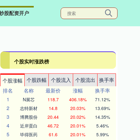
炒股配资开户
个股实时涨跌榜
个股跌幅
个股流入
个股流出
换手率
个股涨幅
排名
名称
最新价
涨幅
换手率
1
N展芯
118.7
406.18%
71.12%
2
志特新材
14.8
20.03%
13.69%
3
博腾股份
20.44
20.02%
14.35%
4
近岸蛋白
46.72
20.01%
5.46%
5
毕得医药
61.6
20.01%
5.99%