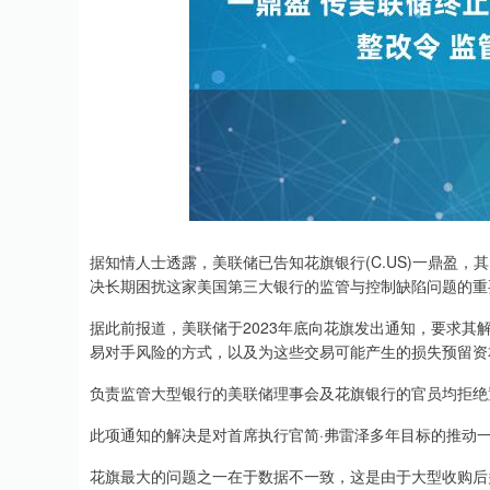
据知情人士透露，美联储已告知花旗银行(C.US)一鼎盈
决长期困扰这家美国第三大银行的监管与控制缺陷问题的重
深证成指
14296.64
.43
0.73%
186.51
1
据此前报道，美联储于2023年底向花旗发出通知，要求其解
易对手风险的方式，以及为这些交易可能产生的损失预留资
负责监管大型银行的美联储理事会及花旗银行的官员均拒绝
此项通知的解决是对首席执行官简·弗雷泽多年目标的推动
花旗最大的问题之一在于数据不一致，这是由于大型收购后