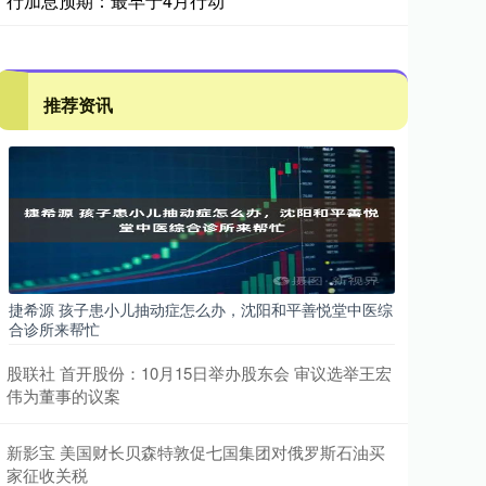
行加息预期：最早于4月行动
推荐资讯
捷希源 孩子患小儿抽动症怎么办，沈阳和平善悦堂中医综
合诊所来帮忙
股联社 首开股份：10月15日举办股东会 审议选举王宏
伟为董事的议案
新影宝 美国财长贝森特敦促七国集团对俄罗斯石油买
家征收关税