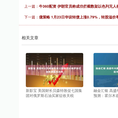
上一篇：
牛360配资 伊朗官员称成功拦截数架以色列无人
下一篇：
億策略 1月23日华设转债上涨0.79%，转股溢价率
相关文章
新影宝 美国财长贝森特敦促七国集
融金汇银 高
团对俄罗斯石油买家征收关税
预测：霍尔木