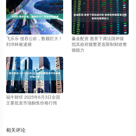
飞乐乐 侵吞公款，数额巨大！
赢金配资 惠誉下调法国评级
刘沛林被逮捕
指其政府频繁更迭限制财政整
顿能力
福牛财经 2025年6月3日全国
主要批发市场鮰鱼价格行情
相关评论