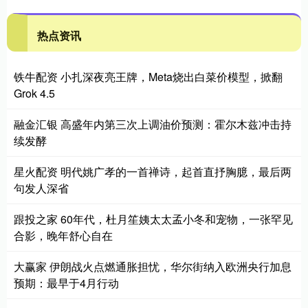
热点资讯
铁牛配资 小扎深夜亮王牌，Meta烧出白菜价模型，掀翻
Grok 4.5
融金汇银 高盛年内第三次上调油价预测：霍尔木兹冲击持
续发酵
星火配资 明代姚广孝的一首禅诗，起首直抒胸臆，最后两
句发人深省
跟投之家 60年代，杜月笙姨太太孟小冬和宠物，一张罕见
合影，晚年舒心自在
大赢家 伊朗战火点燃通胀担忧，华尔街纳入欧洲央行加息
预期：最早于4月行动