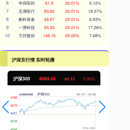
6
毕得医药
61.6
20.01%
6.12%
7
五洲医疗
83.62
20.01%
18.37%
8
耐科装备
49.67
20.01%
6.83%
9
一博科技
53.33
20.01%
17.26%
10
方邦股份
146.16
20.00%
7.68%
沪深京行情 实时轮播
北证50
1134.24
创
11.37
1.01%