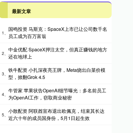
最新文章
国鸣投资 马斯克：SpaceX上市已让公司数千名
1、
员工成为百万富翁
中金优配 SpaceX押注太空，但真正赚钱的地方
2、
还在地球上
铁牛配资 小扎深夜亮王牌，Meta烧出白菜价模
3、
型，掀翻Grok 4.5
牛管家 苹果状告OpenAI细节曝光：多名前员工
4、
为OpenAI工作，窃取商业秘密
小散配资 阿联酋宣布退出欧佩克，结束其长达
5、
近六十年的成员国身份，5月1日起生效