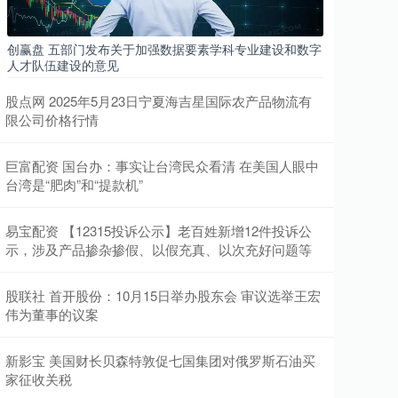
创赢盘 五部门发布关于加强数据要素学科专业建设和数字
人才队伍建设的意见
股点网 2025年5月23日宁夏海吉星国际农产品物流有
限公司价格行情
巨富配资 国台办：事实让台湾民众看清 在美国人眼中
台湾是“肥肉”和“提款机”
易宝配资 【12315投诉公示】老百姓新增12件投诉公
示，涉及产品掺杂掺假、以假充真、以次充好问题等
股联社 首开股份：10月15日举办股东会 审议选举王宏
伟为董事的议案
新影宝 美国财长贝森特敦促七国集团对俄罗斯石油买
家征收关税