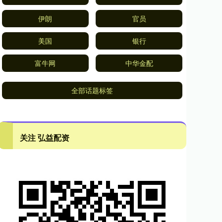
伊朗
官员
美国
银行
富牛网
中华金配
全部话题标签
关注 弘益配资