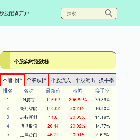
炒股配资开户
个股实时涨跌榜
个股跌幅
个股流入
个股流出
换手率
个股涨幅
排名
名称
最新价
涨幅
换手率
1
N展芯
116.52
396.89%
79.39%
2
锐翔智能
110.02
20.21%
16.80%
3
志特新材
14.8
20.03%
14.18%
4
博腾股份
20.44
20.02%
14.77%
5
近岸蛋白
46.72
20.01%
5.62%