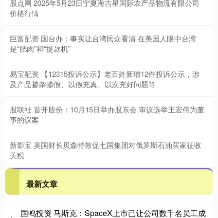
股点网 2025年5月23日宁夏海吉星国际农产品物流有限公司
价格行情
巨富配资 国台办：事实让台湾民众看清 在美国人眼中台湾
是“肥肉”和“提款机”
易宝配资 【12315投诉公示】老百姓新增12件投诉公示，涉
及产品掺杂掺假、以假充真、以次充好问题等
股联社 首开股份：10月15日举办股东会 审议选举王宏伟为董
事的议案
新影宝 美国财长贝森特敦促七国集团对俄罗斯石油买家征收
关税
最新文章
国鸣投资 马斯克：SpaceX上市已让公司数千名员工成