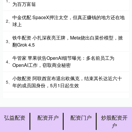
1、
为百万富翁
中金优配 SpaceX押注太空，但真正赚钱的地方还在地
2、
球上
铁牛配资 小扎深夜亮王牌，Meta烧出白菜价模型，掀
3、
翻Grok 4.5
牛管家 苹果状告OpenAI细节曝光：多名前员工为
4、
OpenAI工作，窃取商业秘密
小散配资 阿联酋宣布退出欧佩克，结束其长达近六十
5、
年的成员国身份，5月1日起生效
弘益配资
配资开户
配资门户
炒股配资开
户