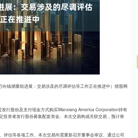
110.12
沪深300
4651.31
-34.08
-0.24%
万向钱潮重组进展：交易涉及的尽调评估等工作正在推进中）猎股网
及支付现金方式购买Wanxiang America Corporation持有
不超过35名特定投资者发行股份募集配套资金。本次交易构成关联交易，预计将
、评估等各项工作。本次交易尚需重新召开董事会审议、通过公司