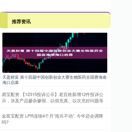
推荐资讯
天盈财富 第十四届中国创新创业大赛生物医药全国赛海南
海口启幕
易宝配资 【12315投诉公示】老百姓新增12件投诉公
示，涉及产品掺杂掺假、以假充真、以次充好问题等
金富宝配资 LPR连续4个月“按兵不动”, 今年还会调降
吗?