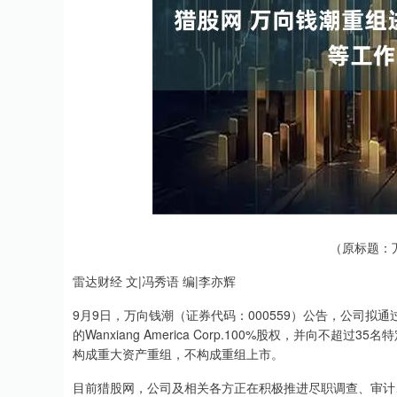
指数
3900.35
深证成指
14
21.92
0.57%
（原标题：
雷达财经 文|冯秀语 编|李亦辉
9月9日，万向钱潮（证券代码：000559）公告，公司拟通过发行股份
的Wanxiang America Corp.100%股权，并向
构成重大资产重组，不构成重组上市。
目前猎股网，公司及相关各方正在积极推进尽职调查、审计