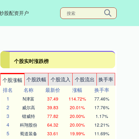
炒股配资开户
个股实时涨跌榜
个股跌幅
个股流入
个股流出
换手率
个股涨幅
排名
名称
最新价
涨幅
换手率
1
N津富
37.49
114.72%
77.46%
2
威尔高
39.83
20.01%
17.76%
3
锴威特
77.82
20.00%
1.17%
4
科翔股份
64.32
20.00%
12.21%
5
蜀道装备
33.61
19.99%
11.69%