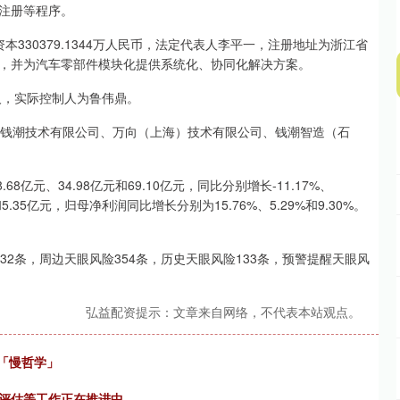
注册等程序。
本330379.1344万人民币，法定代表人李平一，注册地址为浙江省
，并为汽车零部件模块化提供系统化、协同化解决方案。
人，实际控制人为鲁伟鼎。
向钱潮技术有限公司、万向（上海）技术有限公司、钱潮智造（石
68亿元、34.98亿元和69.10亿元，同比分别增长-11.17%、
和5.35亿元，归母净利润同比增长分别为15.76%、5.29%和9.30%。
。
2条，周边天眼风险354条，历史天眼风险133条，预警提醒天眼风
弘益配资提示：文章来自网络，不代表本站观点。
营「慢哲学」
调评估等工作正在推进中