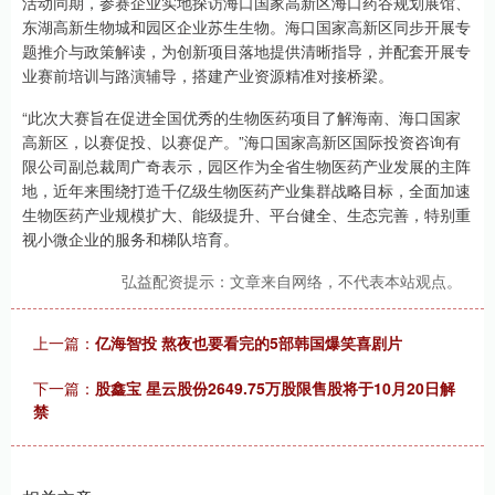
活动同期，参赛企业实地探访海口国家高新区海口药谷规划展馆、
东湖高新生物城和园区企业苏生生物。海口国家高新区同步开展专
题推介与政策解读，为创新项目落地提供清晰指导，并配套开展专
业赛前培训与路演辅导，搭建产业资源精准对接桥梁。
“此次大赛旨在促进全国优秀的生物医药项目了解海南、海口国家
高新区，以赛促投、以赛促产。”海口国家高新区国际投资咨询有
限公司副总裁周广奇表示，园区作为全省生物医药产业发展的主阵
地，近年来围绕打造千亿级生物医药产业集群战略目标，全面加速
生物医药产业规模扩大、能级提升、平台健全、生态完善，特别重
视小微企业的服务和梯队培育。
弘益配资提示：文章来自网络，不代表本站观点。
上一篇：
亿海智投 熬夜也要看完的5部韩国爆笑喜剧片
下一篇：
股鑫宝 星云股份2649.75万股限售股将于10月20日解
禁