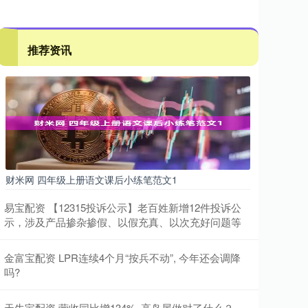
推荐资讯
财米网 四年级上册语文课后小练笔范文1
易宝配资 【12315投诉公示】老百姓新增12件投诉公
示，涉及产品掺杂掺假、以假充真、以次充好问题等
金富宝配资 LPR连续4个月“按兵不动”, 今年还会调降
吗?
天牛宝配资 营收同比增134%, 高岛屋做对了什么？