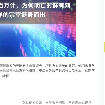
深证成指
14311.01
02%
200.89
1.42%
底层崛起的开国君主鑫耀证券，堪称布衣天子的典范。他们出身贫
水能载舟亦能覆舟的道理，更应当告诫子孙后代以民为本。然而历
山永固。
弘益配资提示：文章来自网络，不代表本站观点。