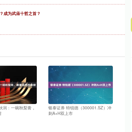
终？成为武庙十哲之首？
南秋润：一碗秋梨膏，
银泰证券 特锐德（300001.SZ）冲
甜
刺A+H双上市