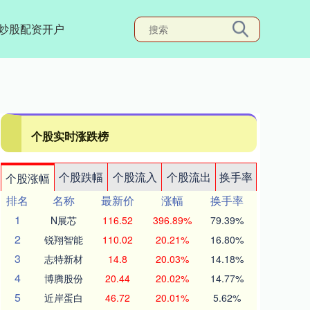
炒股配资开户
个股实时涨跌榜
个股跌幅
个股流入
个股流出
换手率
个股涨幅
排名
名称
最新价
涨幅
换手率
1
N展芯
116.52
396.89%
79.39%
2
锐翔智能
110.02
20.21%
16.80%
3
志特新材
14.8
20.03%
14.18%
4
博腾股份
20.44
20.02%
14.77%
5
近岸蛋白
46.72
20.01%
5.62%