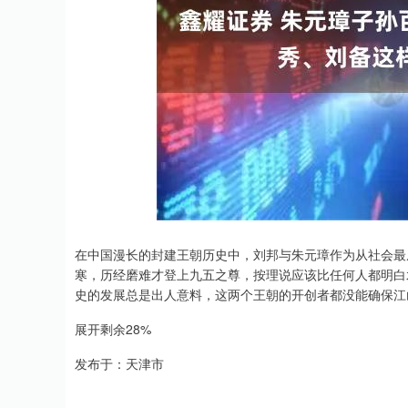
上证指数
3940.04
.40
2.13%
39.68
1.
在中国漫长的封建王朝历史中，刘邦与朱元璋作为从社会最
寒，历经磨难才登上九五之尊，按理说应该比任何人都明白
史的发展总是出人意料，这两个王朝的开创者都没能确保江
展开剩余28%
发布于：天津市