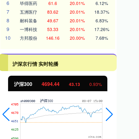
6
毕得医药
61.6
20.01%
6.12%
7
五洲医疗
83.62
20.01%
18.37%
8
耐科装备
49.67
20.01%
6.83%
9
一博科技
53.33
20.01%
17.26%
10
方邦股份
146.16
20.00%
7.68%
沪深京行情 实时轮播
沪深300
4694.44
北
43.13
0.93%