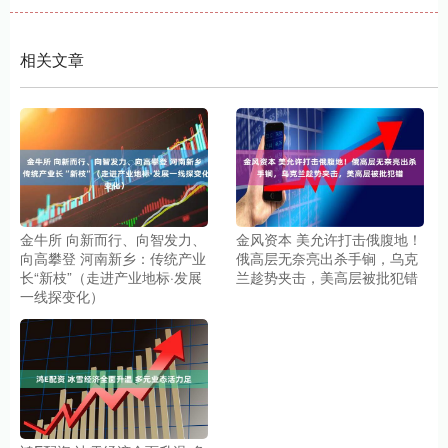
相关文章
金牛所 向新而行、向智发力、
金风资本 美允许打击俄腹地！
向高攀登 河南新乡：传统产业
俄高层无奈亮出杀手锏，乌克
长“新枝”（走进产业地标·发展
兰趁势夹击，美高层被批犯错
一线探变化）