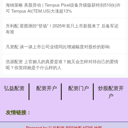
海纳策略 美股异动 | Tempus Pixel设备升级版获特别510(k)许
可 Tempus AI(TEM.US)大涨超13%
升利配 星图测控“登场”！2025年首只上市新股来了 后备军还
有谁
凡资配 谈一谈上市公司业绩同比增减幅度对股价的影响
浩源配资 上官婉儿的真爱是谁？她又会怎样对待自己的爱情
呢？你觉得她是个什么样的人
弘益配资
配资开户
配资门户
炒股配资开
户
友情链接：
Powered by
弘益配资
RSS地图
HTML地图