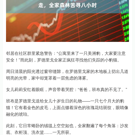
邻居在社区群里紧急警告：“公寓里来了一只美洲豹，大家要注意
安全！”而此刻，罗德里戈全家正疯狂寻找他们失踪的小豹猫。
周日清晨的阳光透过窗帘缝隙，在罗德里戈家的木地板上切出几道
明亮的光带，家中却笼罩着一层焦虑的薄雾。
女儿莉莉安红着眼眶，声音带着哭腔：“爸爸，班布真的不见了。”
班布是罗德里戈送给女儿十岁生日的礼物——一只七个月大的豹
猫！它有着金色的皮毛，上面点缀着深色的玫瑰花结斑纹，眼睛像
融化的琥珀。
此刻，它日常蜷卧的绒毯上空空如也，全家翻遍了每个角落：沙发
底、衣柜顶、洗衣篮……一无所获。