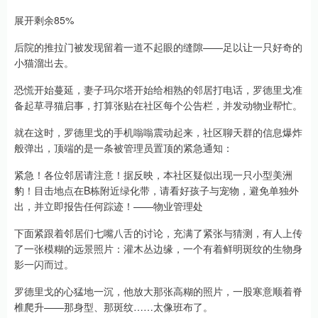
展开剩余85%
后院的推拉门被发现留着一道不起眼的缝隙——足以让一只好奇的
小猫溜出去。
恐慌开始蔓延，妻子玛尔塔开始给相熟的邻居打电话，罗德里戈准
备起草寻猫启事，打算张贴在社区每个公告栏，并发动物业帮忙。
就在这时，罗德里戈的手机嗡嗡震动起来，社区聊天群的信息爆炸
般弹出，顶端的是一条被管理员置顶的紧急通知：
紧急！各位邻居请注意！据反映，本社区疑似出现一只小型美洲
豹！目击地点在B栋附近绿化带，请看好孩子与宠物，避免单独外
出，并立即报告任何踪迹！——物业管理处
下面紧跟着邻居们七嘴八舌的讨论，充满了紧张与猜测，有人上传
了一张模糊的远景照片：灌木丛边缘，一个有着鲜明斑纹的生物身
影一闪而过。
罗德里戈的心猛地一沉，他放大那张高糊的照片，一股寒意顺着脊
椎爬升——那身型、那斑纹……太像班布了。