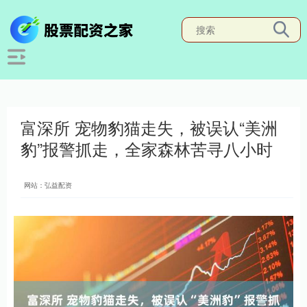
富深所 宠物豹猫走失，被误认“美洲
豹”报警抓走，全家森林苦寻八小时
网站：弘益配资