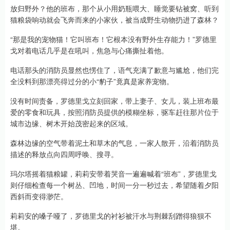
放归野外？他的班布，那个从小用奶瓶喂大、睡觉要钻被窝、听到
猫粮袋响动就会飞奔而来的小家伙，被当成野生动物扔进了森林？
“那是我的宠物猫！它叫班布！它根本没有野外生存能力！”罗德里
戈对着电话几乎是在吼叫，焦急与心痛撕扯着他。
电话那头的消防员显然也愣住了，语气充满了歉意与尴尬，他们完
全没料到那漂亮得过分的小“豹子”竟真是家养宠物。
没有时间责备，罗德里戈立刻回家，带上妻子、女儿，装上班布最
爱的零食和玩具，按照消防员提供的模糊坐标，驱车赶往那片位于
城市边缘、树木开始茂密起来的区域。
森林边缘的空气带着泥土和草木的气息，一家人散开，沿着消防员
描述的释放点向四周呼唤、搜寻。
玛尔塔摇着猫粮罐，莉莉安带着哭音一遍遍喊着“班布”，罗德里戈
则仔细检查每一个树丛、凹地，时间一分一秒过去，希望随着夕阳
西斜而变得渺茫。
莉莉安的嗓子哑了，罗德里戈的衬衫被汗水与荆棘刮蹭得狼狈不
堪。