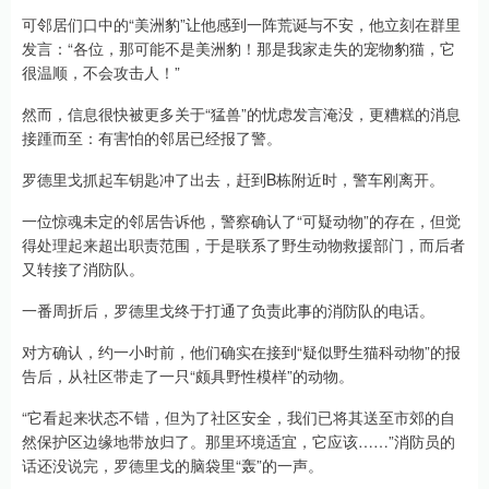
可邻居们口中的“美洲豹”让他感到一阵荒诞与不安，他立刻在群里
发言：“各位，那可能不是美洲豹！那是我家走失的宠物豹猫，它
很温顺，不会攻击人！”
然而，信息很快被更多关于“猛兽”的忧虑发言淹没，更糟糕的消息
接踵而至：有害怕的邻居已经报了警。
罗德里戈抓起车钥匙冲了出去，赶到B栋附近时，警车刚离开。
一位惊魂未定的邻居告诉他，警察确认了“可疑动物”的存在，但觉
得处理起来超出职责范围，于是联系了野生动物救援部门，而后者
又转接了消防队。
一番周折后，罗德里戈终于打通了负责此事的消防队的电话。
对方确认，约一小时前，他们确实在接到“疑似野生猫科动物”的报
告后，从社区带走了一只“颇具野性模样”的动物。
“它看起来状态不错，但为了社区安全，我们已将其送至市郊的自
然保护区边缘地带放归了。那里环境适宜，它应该……”消防员的
话还没说完，罗德里戈的脑袋里“轰”的一声。