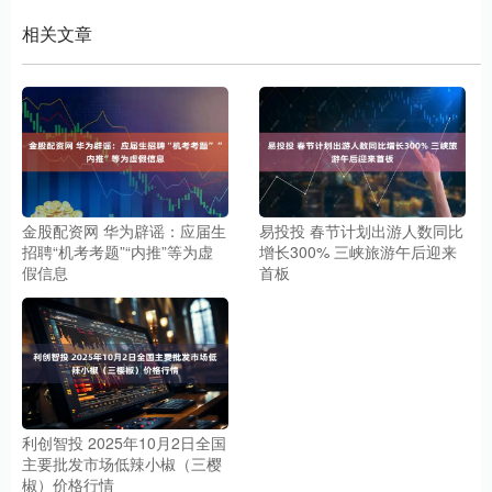
相关文章
金股配资网 华为辟谣：应届生
易投投 春节计划出游人数同比
招聘“机考考题”“内推”等为虚
增长300% 三峡旅游午后迎来
假信息
首板
利创智投 2025年10月2日全国
主要批发市场低辣小椒（三樱
椒）价格行情