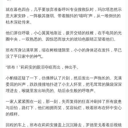
就在暮色四合，几乎要放弃准备呼叫专业搜救队时，玛尔塔忽然示
意大家安静，一阵极其微弱、带着颤抖的“喵呜”声，从一堆倒伏的
枯木深处传来。
他们屏住呼吸，小心翼翼地靠近，拨开交错的枝桠，在手电筒的光
圈中央，一双熟悉的、因惊恐而放大的琥珀色眼睛正望着他们。
班布浑身沾满草屑，缩在树根缝隙里，小小的身体还在发抖，早已
没了平日家中的神气。
“班布！”莉莉安的眼泪夺眶而出，伸出手。
小豹猫迟疑了一下，仿佛辨认了片刻，然后发出一声拖长的、充满
委屈的叫声，跌跌撞撞地扑进了小主人怀里，把毛茸茸的脑袋深深
埋进去，喉咙里发出响亮的、劫后余生般的呼噜声。
一家人紧紧围在一起，那一刻，失而复得的狂喜冲刷掉了所有疲惫
与后怕，路灯下，他们相拥而笑，笑容灿烂，映着班布在怀中安心
的模样。
回程的车上，班布在莉莉安膝盖上沉沉睡去，罗德里戈看着后视镜